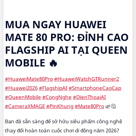
MUA NGAY HUAWEI
MATE 80 PRO: ĐỈNH CAO
FLAGSHIP AI TẠI QUEEN
MOBILE 🔥
#HuaweiMate80Pro
#HuaweiWatchGTRunner2
#Huawei2026
#FlagshipAI
#SmartphoneCaoCap
#QueenMobile
#CongNghe
#DienThoaiAI
#CameraXMAGE
#PinKhung
#Mate80Pro
🌿🤔
Bạn đã sẵn sàng để sở hữu siêu phẩm công nghệ
thay đổi hoàn toàn cuộc chơi di động năm 2026?