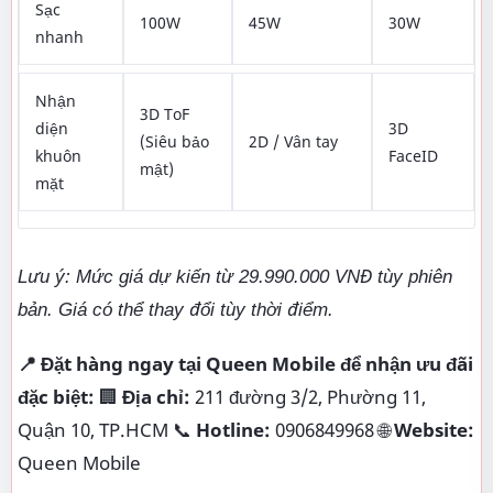
Sạc
100W
45W
30W
nhanh
Nhận
3D ToF
diện
3D
(Siêu bảo
2D / Vân tay
khuôn
FaceID
mật)
mặt
Lưu ý: Mức giá dự kiến từ 29.990.000 VNĐ tùy phiên
bản. Giá có thể thay đổi tùy thời điểm.
📍 Đặt hàng ngay tại Queen Mobile để nhận ưu đãi
đặc biệt:
🏢
Địa chỉ:
211 đường 3/2, Phường 11,
Quận 10, TP.HCM 📞
Hotline:
0906849968 🌐
Website:
Queen Mobile