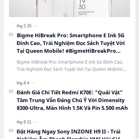
Bigme HiBreak Pro: Smartphone E Ink 5G
Đỉnh Cao, Trải Nghiệm Đọc Sách Tuyệt Vời
Tại Queen Mobile! #BigmeHiBreakPro
#SmartphoneEInk #QueenMobile
Bigme HiBreak Pro: Smartphone E Ink 5G Đỉnh Cao,
#HiBreakPro5G #DienThoaiDocSach
Trải Nghiệm Đọc Sách Tuyệt Vời Tại Queen Mobile!
#CongNgheMoi #MuaSamThongMinh
#BigmeHiBreakPro #SmartphoneEInk #QueenMobile
#EInkPhone #5GSmartphone
#Hi…
Đánh Giá Chi Tiết Redmi K70E: "Quái Vật"
Tầm Trung Vẫn Đáng Chú Ý Với Dimensity
8300-Ultra, Màn Hình 1.5K Và Pin 5.500 mAh
Đặt Hàng Ngay Sony INZONE H9 II - Trải