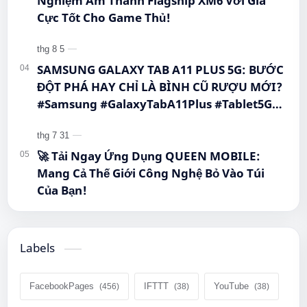
Nghiệm Âm Thanh Flagship XM6 Với Giá
Cực Tốt Cho Game Thủ!
SAMSUNG GALAXY TAB A11 PLUS 5G: BƯỚC
ĐỘT PHÁ HAY CHỈ LÀ BÌNH CŨ RƯỢU MỚI?
#Samsung #GalaxyTabA11Plus #Tablet5G
#QueenMobile #MayTinhBang #CongNghe
🚀 Tải Ngay Ứng Dụng QUEEN MOBILE:
Mang Cả Thế Giới Công Nghệ Bỏ Vào Túi
Của Bạn!
Labels
FacebookPages
IFTTT
YouTube