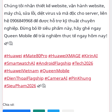
Chúng tôi nhận thiết kế website, vận hành website,
máy chủ, sửa lỗi, diệt virus và mã độc cho server, liên
hệ 0906849968 để được hỗ trợ kỹ thuật chuyên
nghiệp. Đừng bỏ lỡ siêu phẩm này, hãy ghé ngay
Queen Mobile để trải nghiệm thực tế ngay hôm nay!
🌿🤔
#Huawei
#Mate80Pro
#HuaweiXMAGE
#KirinAI
#SmartwatchAI
#AndroidFlagship
#Tech2026
#HuaweiVietnam
#QueenMobile
#DienThoaiFlagship
#CameraAI
#PinKhung
#SieuPham2026
🌿🤔