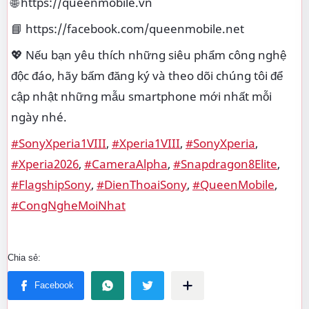
🌐 https://queenmobile.vn
📘 https://facebook.com/queenmobile.net
💖 Nếu bạn yêu thích những siêu phẩm công nghệ
độc đáo, hãy bấm đăng ký và theo dõi chúng tôi để
cập nhật những mẫu smartphone mới nhất mỗi
ngày nhé.
#SonyXperia1VIII
,
#Xperia1VIII
,
#SonyXperia
,
#Xperia2026
,
#CameraAlpha
,
#Snapdragon8Elite
,
#FlagshipSony
,
#DienThoaiSony
,
#QueenMobile
,
#CongNgheMoiNhat