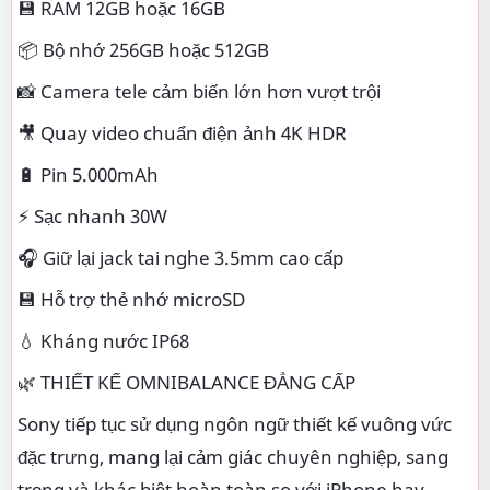
💾 RAM 12GB hoặc 16GB
📦 Bộ nhớ 256GB hoặc 512GB
📸 Camera tele cảm biến lớn hơn vượt trội
🎥 Quay video chuẩn điện ảnh 4K HDR
🔋 Pin 5.000mAh
⚡ Sạc nhanh 30W
🎧 Giữ lại jack tai nghe 3.5mm cao cấp
💾 Hỗ trợ thẻ nhớ microSD
💧 Kháng nước IP68
🌿 THIẾT KẾ OMNIBALANCE ĐẲNG CẤP
Sony tiếp tục sử dụng ngôn ngữ thiết kế vuông vức
đặc trưng, mang lại cảm giác chuyên nghiệp, sang
trọng và khác biệt hoàn toàn so với iPhone hay