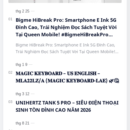
Bigme HiBreak Pro: Smartphone E Ink 5G
Đỉnh Cao, Trải Nghiệm Đọc Sách Tuyệt Vời
Tại Queen Mobile! #BigmeHiBreakPro
#SmartphoneEInk #QueenMobile
Bigme HiBreak Pro: Smartphone E Ink 5G Đỉnh Cao,
#HiBreakPro5G #DienThoaiDocSach
Trải Nghiệm Đọc Sách Tuyệt Vời Tại Queen Mobile!
#CongNgheMoi #MuaSamThongMinh
#BigmeHiBreakPro #SmartphoneEInk #QueenMobile
#EInkPhone #5GSmartphone
#Hi…
𝐌𝐀𝐆𝐈𝐂 𝐊𝐄𝐘𝐁𝐎𝐀𝐑𝐃 – 𝐔𝐒 𝐄𝐍𝐆𝐋𝐈𝐒𝐇 –
𝐌𝐋𝐀𝟐𝟐𝐋𝐙/𝐀 (𝐌𝐀𝐆𝐈𝐂 𝐊𝐄𝐘𝐁𝐎𝐀𝐑𝐃-𝐋𝐀𝐄) 🌿🤔
UNIHERTZ TANK 5 PRO – SIÊU ĐIỆN THOẠI
SINH TỒN ĐỈNH CAO NĂM 2026