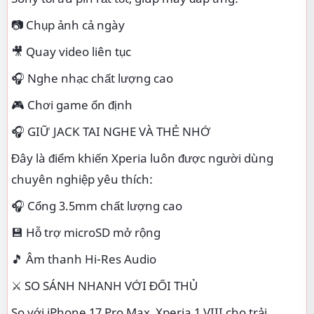
📷 Chụp ảnh cả ngày
🎥 Quay video liên tục
🎧 Nghe nhạc chất lượng cao
🎮 Chơi game ổn định
🎧 GIỮ JACK TAI NGHE VÀ THẺ NHỚ
Đây là điểm khiến Xperia luôn được người dùng
chuyên nghiệp yêu thích:
🎧 Cổng 3.5mm chất lượng cao
💾 Hỗ trợ microSD mở rộng
🎵 Âm thanh Hi-Res Audio
⚔️ SO SÁNH NHANH VỚI ĐỐI THỦ
So với iPhone 17 Pro Max, Xperia 1 VIII cho trải