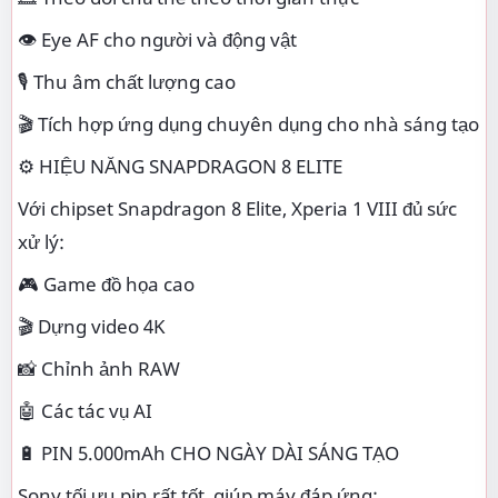
👁️ Eye AF cho người và động vật
🎙️ Thu âm chất lượng cao
🎬 Tích hợp ứng dụng chuyên dụng cho nhà sáng tạo
⚙️ HIỆU NĂNG SNAPDRAGON 8 ELITE
Với chipset Snapdragon 8 Elite, Xperia 1 VIII đủ sức
xử lý:
🎮 Game đồ họa cao
🎬 Dựng video 4K
📸 Chỉnh ảnh RAW
🤖 Các tác vụ AI
🔋 PIN 5.000mAh CHO NGÀY DÀI SÁNG TẠO
Sony tối ưu pin rất tốt, giúp máy đáp ứng: