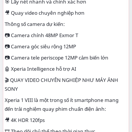
🎯 Lấy nét nhanh và chính xác hơn
🎥 Quay video chuyên nghiệp hơn
Thông số camera dự kiến:
📷 Camera chính 48MP Exmor T
📷 Camera góc siêu rộng 12MP
📷 Camera tele periscope 12MP cảm biến lớn
🤖 Xperia Intelligence hỗ trợ AI
🎬 QUAY VIDEO CHUYÊN NGHIỆP NHƯ MÁY ẢNH
SONY
Xperia 1 VIII là một trong số ít smartphone mang
đến trải nghiệm quay phim chuẩn điện ảnh:
🎥 4K HDR 120fps
🎞️ Theo dõi chủ thể theo thời gian thực