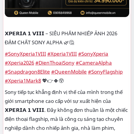
𝗫𝗣𝗘𝗥𝗜𝗔 𝟭 𝗩𝗜𝗜𝗜 – SIÊU PHẨM NHIẾP ẢNH 2026
ĐẬM CHẤT SONY ALPHA 🌿🤔
#SonyXperia1VIII
#Xperia1VIII
#SonyXperia
#Xperia2026
#DienThoaiSony
#CameraAlpha
#Snapdragon8Elite
#QueenMobile
#SonyFlagship
#Xperia1Mark8
💖👉🍀😲
Sony tiếp tục khẳng định vị thế của mình trong thế
giới smartphone cao cấp với sự xuất hiện của
𝗫𝗣𝗘𝗥𝗜𝗔 𝟭 𝗩𝗜𝗜𝗜. Đây không đơn thuần là một chiếc
điện thoại flagship, mà là công cụ sáng tạo chuyên
nghiệp dành cho nhiếp ảnh gia, nhà làm phim,