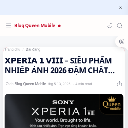
Blog Queen Mobile
Bài đăng
Trang chủ
𝗫𝗣𝗘𝗥𝗜𝗔 𝟭 𝗩𝗜𝗜𝗜 – SIÊU PHẨM
NHIẾP ẢNH 2026 ĐẬM CHẤT
SONY ALPHA 🌿🤔…
4 min read