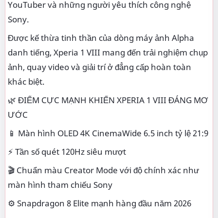
YouTuber và những người yêu thích công nghệ
Sony.
Được kế thừa tinh thần của dòng máy ảnh Alpha
danh tiếng, Xperia 1 VIII mang đến trải nghiệm chụp
ảnh, quay video và giải trí ở đẳng cấp hoàn toàn
khác biệt.
🌿 ĐIỂM CỰC MẠNH KHIẾN XPERIA 1 VIII ĐÁNG MƠ
ƯỚC
📱 Màn hình OLED 4K CinemaWide 6.5 inch tỷ lệ 21:9
⚡ Tần số quét 120Hz siêu mượt
🎬 Chuẩn màu Creator Mode với độ chính xác như
màn hình tham chiếu Sony
⚙️ Snapdragon 8 Elite mạnh hàng đầu năm 2026