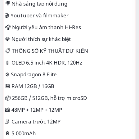
🎥 Nhà sáng tạo nội dung
🎬 YouTuber và filmmaker
🎧 Người yêu âm thanh Hi-Res
💎 Người thích sự khác biệt
📋 THÔNG SỐ KỸ THUẬT DỰ KIẾN
📱 OLED 6.5 inch 4K HDR, 120Hz
⚙️ Snapdragon 8 Elite
💾 RAM 12GB / 16GB
📦 256GB / 512GB, hỗ trợ microSD
📸 48MP + 12MP + 12MP
🤳 Camera trước 12MP
🔋 5.000mAh