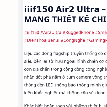
𝗶𝗶𝗶𝗳𝟭𝟱𝟬 𝗔𝗶𝗿𝟮 
MANG THIẾT KẾ CHI
#iiif150
#Air2Ultra
#RuggedPhone
#Sma
#DienThoaiBenBi
#CongNghe
#Gaming
Liệu các dòng flagship truyền thống có
siêu bền lại sở hữu ngoại hình chiến cơ đầy uy
cơn địa chấn trong cộng đồng công nghệ n
nhấn đột phá nằm ở cụm camera vòng tr
thống đèn LED thông báo thông minh giú
kiện khắc nghiệt mà không cần sử dụng
Khác biệt hoàn toàn với những thiết bị 