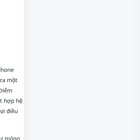
phone
o ra một
 Điểm
t hợp hệ
ọi điều
 sự mỏng