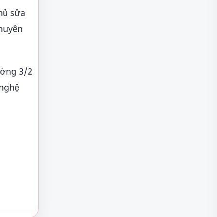
chủ sửa
chuyên
ường 3/2
 nghệ