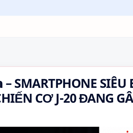
 𝗨𝗹𝘁𝗿𝗮 – SMARTPHONE SIÊ
HIẾN CƠ J-20 ĐANG G