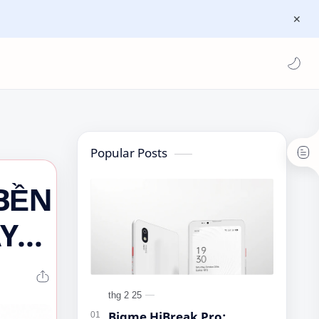
Popular Posts
U BỀN
ÂY
Bigme HiBreak Pro: