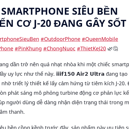
𝗹𝘁𝗿𝗮 – SMARTPHONE SIÊU BỀN
ẾN CƠ J-20 ĐANG GÂY SỐT
rtphoneSieuBen
#OutdoorPhone
#QueenMobile
Phone
#PinKhung
#ChongNuoc
#ThietKeJ20
🌿🤔
 đang dần trở nên quá nhạt nhòa khi một chiếc smart
 lực như thế này. 𝗶𝗶𝗶𝗳𝟭𝟱𝟬 𝗔𝗶𝗿𝟮 𝗨𝗹𝘁𝗿𝗮 đang tạ
hờ triết lý thiết kế lấy cảm hứng từ tiêm kích J-20.
òn phát sáng mô phỏng turbine động cơ phản lực kế
p người dùng dễ dàng nhận diện trạng thái trong m
 âm thanh.
siêu bền cồng kềnh trước đây, sản phẩm này ưu tiên