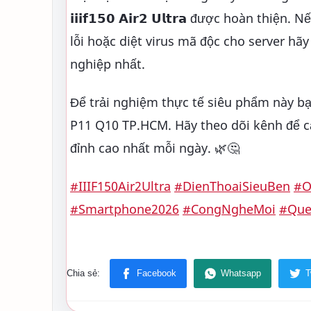
𝗶𝗶𝗶𝗳𝟭𝟱𝟬 𝗔𝗶𝗿𝟮 𝗨𝗹𝘁𝗿𝗮 được hoàn 
lỗi hoặc diệt virus mã độc cho server hã
nghiệp nhất.
Để trải nghiệm thực tế siêu phẩm này bạ
P11 Q10 TP.HCM. Hãy theo dõi kênh để c
đỉnh cao nhất mỗi ngày. 🌿🤔
#IIIF150Air2Ultra
#DienThoaiSieuBen
#O
#Smartphone2026
#CongNgheMoi
#Que