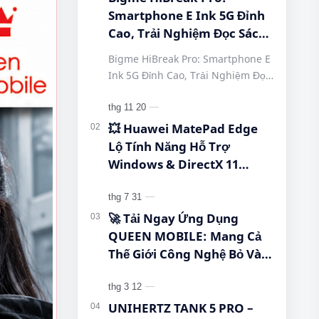
Smartphone E Ink 5G Đỉnh
Cao, Trải Nghiệm Đọc Sách
Tuyệt Vời Tại Queen
Bigme HiBreak Pro: Smartphone E
Mobile! #BigmeHiBreakPro
Ink 5G Đỉnh Cao, Trải Nghiệm Đọc
#SmartphoneEInk
Sách Tuyệt Vời Tại Queen Mobile!
#QueenMobile
#BigmeHiBreakPro
#HiBreakPro5G
#SmartphoneEInk #QueenMobile
💥 Huawei MatePad Edge
#DienThoaiDocSach
#Hi…
Lộ Tính Năng Hỗ Trợ
#CongNgheMoi
Windows & DirectX 11
#MuaSamThongMinh
Khiến Cộng Đồng Bất Ngờ!
#EInkPhone
#5GSmartphone
🚀 Tải Ngay Ứng Dụng
QUEEN MOBILE: Mang Cả
Thế Giới Công Nghệ Bỏ Vào
Túi Của Bạn!
UNIHERTZ TANK 5 PRO –