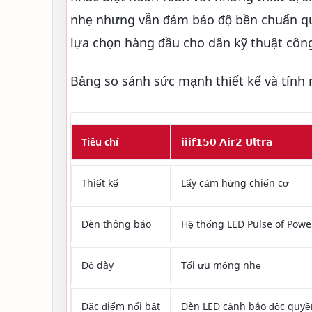
nhẹ nhưng vẫn đảm bảo độ bền chuẩn quân
lựa chọn hàng đầu cho dân kỹ thuật côn
Bảng so sánh sức mạnh thiết kế và tính
Tiêu chí
𝗶𝗶𝗶𝗳𝟭𝟱𝟬 𝗔𝗶𝗿𝟮 𝗨𝗹𝘁𝗿𝗮
Thiết kế
Lấy cảm hứng chiến cơ
Đèn thông báo
Hệ thống LED Pulse of Powe
Độ dày
Tối ưu mỏng nhẹ
Đặc điểm nổi bật
Đèn LED cảnh báo độc quyề