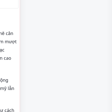
 mẽ cân
iệm mượt
sạc
ẩn cao
động
 mỹ lẫn
hư cách