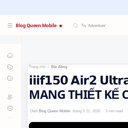
Blog Queen Mobile
Bài đăng
Trang chủ
𝗶𝗶𝗶𝗳𝟭𝟱𝟬 𝗔𝗶𝗿
MANG THIẾT KẾ C
SỐT
3 min read