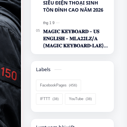
SIÊU ĐIỆN THOẠI SINH
TỒN ĐỈNH CAO NĂM 2026
𝐌𝐀𝐆𝐈𝐂 𝐊𝐄𝐘𝐁𝐎𝐀𝐑𝐃 – 𝐔𝐒
𝐄𝐍𝐆𝐋𝐈𝐒𝐇 – 𝐌𝐋𝐀𝟐𝟐𝐋𝐙/𝐀
(𝐌𝐀𝐆𝐈𝐂 𝐊𝐄𝐘𝐁𝐎𝐀𝐑𝐃-𝐋𝐀𝐄)
🌿🤔
Labels
FacebookPages
IFTTT
YouTube