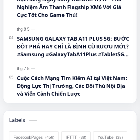
Nghiệm Âm Thanh Flagship XM6 Với Giá
Cực Tốt Cho Game Thủ!
SAMSUNG GALAXY TAB A11 PLUS 5G: BƯỚC
ĐỘT PHÁ HAY CHỈ LÀ BÌNH CŨ RƯỢU MỚI?
#Samsung #GalaxyTabA11Plus #Tablet5G
#QueenMobile #MayTinhBang #CongNghe
Cuộc Cách Mạng Tìm Kiếm AI tại Việt Nam:
Động Lực Thị Trường, Các Đối Thủ Nội Địa
và Viễn Cảnh Chiến Lược
Labels
FacebookPages
IFTTT
YouTube