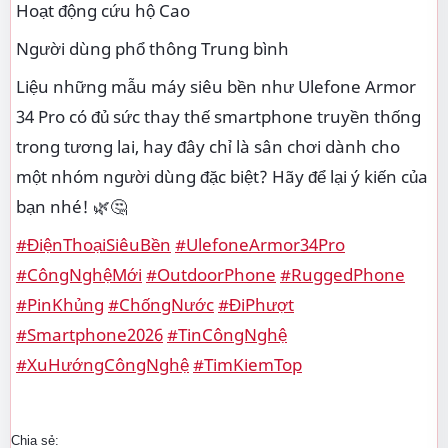
Hoạt động cứu hộ Cao
Người dùng phổ thông Trung bình
Liệu những mẫu máy siêu bền như Ulefone Armor
34 Pro có đủ sức thay thế smartphone truyền thống
trong tương lai, hay đây chỉ là sân chơi dành cho
một nhóm người dùng đặc biệt? Hãy để lại ý kiến của
bạn nhé! 🌿🤔
#ĐiệnThoạiSiêuBền
#UlefoneArmor34Pro
#CôngNghệMới
#OutdoorPhone
#RuggedPhone
#PinKhủng
#ChốngNước
#ĐiPhượt
#Smartphone2026
#TinCôngNghệ
#XuHướngCôngNghệ
#TimKiemTop