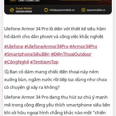
Ulefone Armor 34 Pro lộ diện với thiết kế siêu hầm
hố dành cho dân phượt và công việc khắc nghiệt
#Ulefone
#UlefoneArmor34Pro
#Armor34Pro
#SmartphoneSiêuBền
#ĐiệnThoạiOutdoor
#CôngNghệ
#TimKiemTop
🤔 Bạn có dám mang chiếc điện thoại này ném
xuống bùn, ngâm nước rồi tiếp tục dùng như chưa
có chuyện gì xảy ra không?
Ulefone Armor 34 Pro đang thu hút sự chú ý mạnh
mẽ trong cộng đồng yêu thích smartphone siêu bền
khi sở hữu ngoại hình chẳng khác nào một “chiến