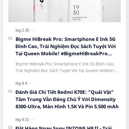
Bigme HiBreak Pro: Smartphone E Ink 5G
Đỉnh Cao, Trải Nghiệm Đọc Sách Tuyệt Vời
Tại Queen Mobile! #BigmeHiBreakPro
#SmartphoneEInk #QueenMobile
Bigme HiBreak Pro: Smartphone E Ink 5G Đỉnh Cao,
#HiBreakPro5G #DienThoaiDocSach
Trải Nghiệm Đọc Sách Tuyệt Vời Tại Queen Mobile!
#CongNgheMoi #MuaSamThongMinh
#BigmeHiBreakPro #SmartphoneEInk #QueenMobile
#EInkPhone #5GSmartphone
#Hi…
Đánh Giá Chi Tiết Redmi K70E: "Quái Vật"
Tầm Trung Vẫn Đáng Chú Ý Với Dimensity
8300-Ultra, Màn Hình 1.5K Và Pin 5.500 mAh
Đặt Hàng Ngay Sony INZONE H9 II - Trải