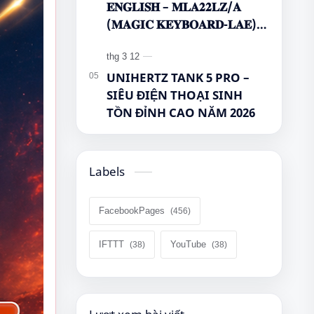
𝐄𝐍𝐆𝐋𝐈𝐒𝐇 – 𝐌𝐋𝐀𝟐𝟐𝐋𝐙/𝐀
(𝐌𝐀𝐆𝐈𝐂 𝐊𝐄𝐘𝐁𝐎𝐀𝐑𝐃-𝐋𝐀𝐄)
🌿🤔
UNIHERTZ TANK 5 PRO –
SIÊU ĐIỆN THOẠI SINH
TỒN ĐỈNH CAO NĂM 2026
Labels
FacebookPages
IFTTT
YouTube