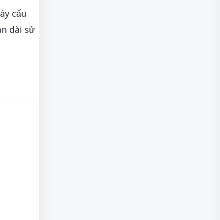
máy cấu
an dài sử