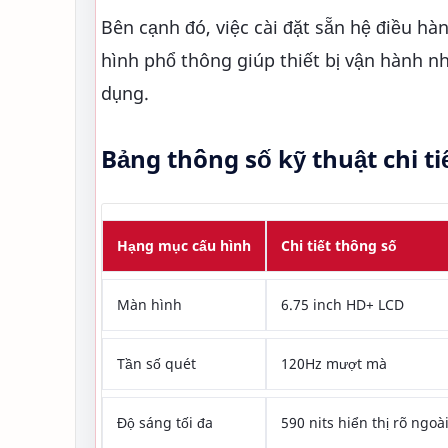
Bên cạnh đó, việc cài đặt sẵn hệ điều hà
hình phổ thông giúp thiết bị vận hành nh
dụng.
Bảng thông số kỹ thuật chi tiế
Hạng mục cấu hình
Chi tiết thông số
Màn hình
6.75 inch HD+ LCD
Tần số quét
120Hz mượt mà
Độ sáng tối đa
590 nits hiển thị rõ ngoài