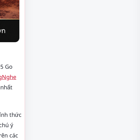
15 Go
gNghe
 nhất
ính thức
chú ý
rên các