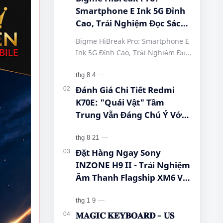
Smartphone E Ink 5G Đỉnh
Cao, Trải Nghiệm Đọc Sách
Tuyệt Vời Tại Queen
Bigme HiBreak Pro: Smartphone E
Mobile! #BigmeHiBreakPro
Ink 5G Đỉnh Cao, Trải Nghiệm Đọc
#SmartphoneEInk
Sách Tuyệt Vời Tại Queen Mobile!
#QueenMobile
#BigmeHiBreakPro
#HiBreakPro5G
#SmartphoneEInk #QueenMobile
Đánh Giá Chi Tiết Redmi
#DienThoaiDocSach
#Hi…
K70E: "Quái Vật" Tầm
#CongNgheMoi
Trung Vẫn Đáng Chú Ý Với
#MuaSamThongMinh
Dimensity 8300-Ultra, Màn
#EInkPhone
Hình 1.5K Và Pin 5.500 mAh
#5GSmartphone
Đặt Hàng Ngay Sony
INZONE H9 II - Trải Nghiệm
Âm Thanh Flagship XM6 Với
Giá Cực Tốt Cho Game Thủ!
𝐌𝐀𝐆𝐈𝐂 𝐊𝐄𝐘𝐁𝐎𝐀𝐑𝐃 – 𝐔𝐒