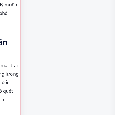
 lý muốn
 phổ
ân
 mặt trải
ng lượng
 đổi
số quét
ên