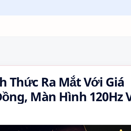
nh Thức Ra Mắt Với Giá
 Đồng, Màn Hình 120Hz 
elZeno200 #itel…