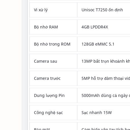
Vi xử lý
Unisoc T7250 ổn định
Bộ nhớ RAM
4GB LPDDR4X
Bộ nhớ trong ROM
128GB eMMC 5.1
Camera sau
13MP bắt trọn khoảnh k
Camera trước
5MP hỗ trợ đàm thoại vi
Dung lượng Pin
5000mAh dùng cả ngày 
Công nghệ sạc
Sạc nhanh 15W
Bảo mật
Cảm biến vân tay tích h